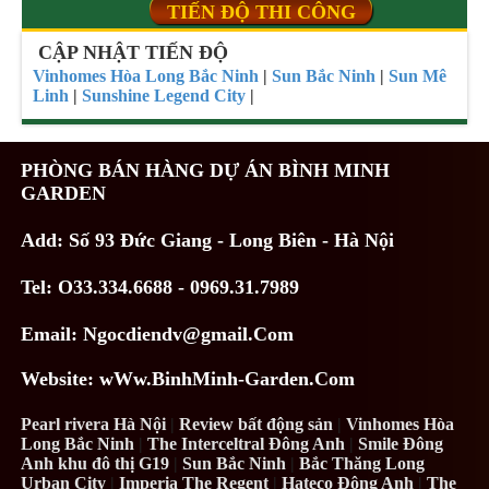
TIẾN ĐỘ THI CÔNG
CẬP NHẬT TIẾN ĐỘ
Vinhomes Hòa Long Bắc Ninh
|
Sun Bắc Ninh
|
Sun Mê
Linh
|
Sunshine Legend City
|
PHÒNG BÁN HÀNG DỰ ÁN BÌNH MINH
GARDEN
Add: Số 93 Đức Giang - Long Biên - Hà Nội
Tel: O33.334.6688 - 0969.31.7989
Email: Ngocdiendv@gmail.Com
Website: wWw.BinhMinh-Garden.Com
Pearl rivera Hà Nội
|
Review bất động sản
|
Vinhomes Hòa
Long Bắc Ninh
|
The Interceltral Đông Anh
|
Smile Đông
Anh khu đô thị G19
|
Sun Bắc Ninh
|
Bắc Thăng Long
Urban City
|
Imperia The Regent
|
Hateco Đông Anh
|
The