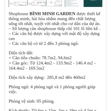
Shophouse
BÌNH MINH GARDEN
được thiết kế
thông minh, hài hòa nhằm mang đến chất lượng
sống tốt nhất, tuyệt vời nhất cho cư dân của dự án.
– Số lượng căn shophouse thấp chỉ 101 lô liền kề .
– Các căn hộ được xây dựng với mật độ xây dựng
cao
– Các căn hộ có từ 2 đến 3 phòng ngủ:
Diện tích đất:
+ Căn tiêu chuẩn: 78.7m2, 94,6m2
+ Căn góc: Từ 124,4m2 - 133.9m2 - 146.4 m2 -
164.4m2 - 169.5m2
Diện tích xây dựng: 285,8 m2 đến 460m2
Phòng ngủ: 4 phòng ngủ và 1 phòng người giúp
việc.
Phòng vệ sinh: 05 phòng.
Kích thước:
Từ 6m x 15m, 5m x 19m và 4.5m x