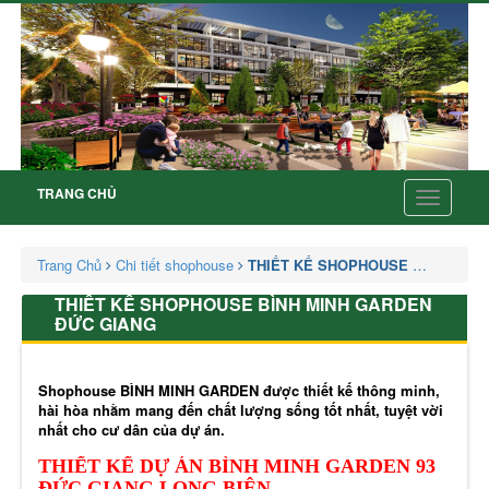
TRANG CHỦ
Toggle
navigatio
Trang Chủ
Chi tiết shophouse
THIẾT KẾ SHOPHOUSE BÌNH MIN
THIẾT KẾ SHOPHOUSE BÌNH MINH GARDEN
ĐỨC GIANG
Shophouse BÌNH MINH GARDEN được thiết kế thông minh,
hài hòa nhằm mang đến chất lượng sống tốt nhất, tuyệt vời
nhất cho cư dân của dự án.
THIẾT KẾ DỰ ÁN BÌNH MINH GARDEN 93
ĐỨC GIANG LONG BIÊN