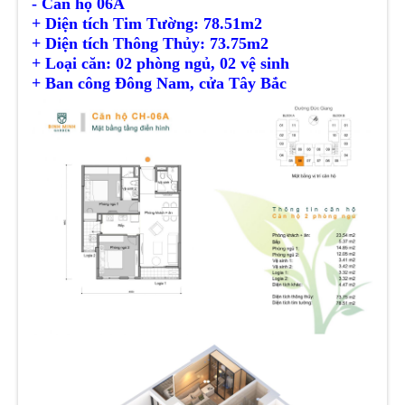
- Căn hộ 06A
+ Diện tích Tim Tường: 78.51m2
+ Diện tích
Thông Thủy
: 73.75m2
+ Loại căn: 02 phòng ngủ, 02 vệ sinh
+ Ban công Đông Nam, cửa Tây Bắc