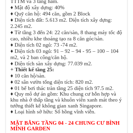
TTTM và 3 tầng hầm.
♦️
Mật độ xây dựng: 40%
♦️
Quỹ căn hộ: 494 căn, gồm 2 Block
♦️
Diện tích đất: 5.613 m2. Diện tích xây dựng:
2.245 m2.
♦️
Từ tầng 3 đến 24: 22 căn/sàn, 8 thang máy tốc độ
cao, nhiều khe thoáng tạo ra 8 căn góc/sàn.
♦️
Diện tích 02 ngủ: 73 -74 m2.
♦️
Diện tích 03 ngủ: 91 – 92 – 94 - 95 – 100 – 104
m2, và 2 ban công/căn hộ.
♦️
Diện tích sàn xây dựng: 77.039 m2.
+ Thiết kế tầng 25:
♦️
10 căn hộ/sàn.
♦️
02 sân vườn tổng diện tích: 820 m2.
♦️
01 bể bơi thác tràn tầng 25 diện tích 97.5 m2.
♦️
Quy mô dự án gồm: Khu chung cư hỗn hợp và
khu nhà ở thấp tầng và khuôn viên xanh mát theo ý
tưởng thiết kế không gian xanh Singapore.
♦️
Loại hình sở hữu: Sổ hồng vĩnh viễn.
MẶT BẰNG TẦNG 04 - 24 CHUNG CƯ BÌNH
MÌNH GARDEN