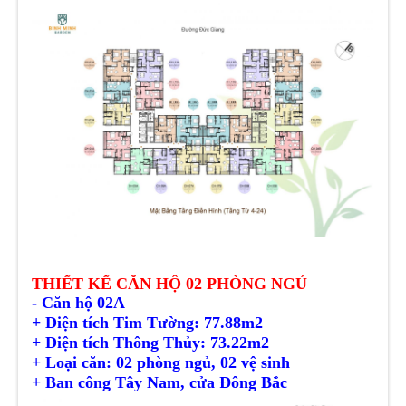
THIẾT KẾ CĂN HỘ 02 PHÒNG NGỦ
- Căn hộ 02A
+ Diện tích Tim Tường: 77.88m2
+ Diện tích
Thông Thủy
: 73.22m2
+ Loại căn: 02 phòng ngủ, 02 vệ sinh
+ Ban công Tây Nam, cửa Đông Bắc