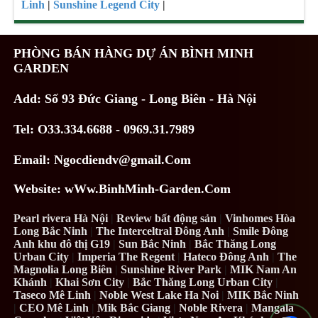
Linh
|
Sunshine Legend City
|
PHÒNG BÁN HÀNG DỰ ÁN BÌNH MINH
GARDEN
Add: Số 93 Đức Giang - Long Biên - Hà Nội
Tel: O33.334.6688 - 0969.31.7989
Email: Ngocdiendv@gmail.Com
Website: wWw.BinhMinh-Garden.Com
Pearl rivera Hà Nội
|
Review bất động sản
|
Vinhomes Hòa
Long Bắc Ninh
|
The Interceltral Đông Anh
|
Smile Đông
Anh khu đô thị G19
|
Sun Bắc Ninh
|
Bắc Thăng Long
Urban City
|
Imperia The Regent
|
Hateco Đông Anh
|
The
Magnolia Long Biên
|
Sunshine River Park
|
MIK Nam An
Khánh
|
Khai Sơn City
|
Bắc Thăng Long Urban City
|
Taseco Mê Linh
|
Noble West Lake Ha Noi
|
MIK Bắc Ninh
|
CEO Mê Linh
|
Mik Bắc Giang
|
Noble Rivera
|
Mangala