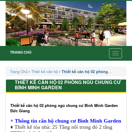
TRANG CHỦ
Toggle
navigatio
Trang Chủ
Thiết kế căn hộ
Thiết kế căn hộ 02 phòng ngủ chung 
THIẾT KẾ CĂN HỘ 02 PHÒNG NGỦ CHUNG CƯ
BÌNH MINH GARDEN
Thiết kế căn hộ 02 phòng ngủ chung cư Bình Minh Garden
Đức Giang
+ Thông tin căn hộ chung cư Bình Minh Garden
♦️
Thiết kế tòa nhà: 25 Tầng nổi trong đó 2 tầng