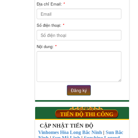
Địa chỉ Email:
*
Số điện thoại:
*
Nội dung:
*
Đăng ký
TIẾN ĐỘ THI CÔNG
CẬP NHẬT TIẾN ĐỘ
Vinhomes Hòa Long Bắc Ninh
|
Sun Bắc
Ninh
|
Sun Mê Linh
|
Sunshine Legend