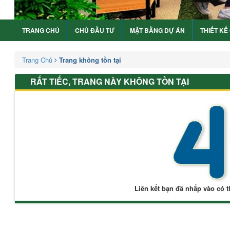
TRANG CHỦ
CHỦ ĐẦU TƯ
MẶT BẰNG DỰ ÁN
THIẾT KẾ
Trang Chủ
Trang không tồn tại
RẤT TIẾC, TRANG NÀY KHÔNG TỒN TẠI
Liên kết bạn đã nhấp vào có t