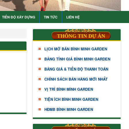
TIẾN ĐỘ XÂY DỰNG
TIN TỨC
LIÊN HỆ
THÔNG TIN DỰ ÁN
LỊCH MỞ BÁN BÌNH MINH GARDEN
BẢNG TÍNH GIÁ BÌNH MINH GARDEN
BẢNG GIÁ & TIẾN ĐỘ THANH TOÁN
CHÍNH SÁCH BÁN HÀNG MỚI NHẤT
VỊ TRÍ BÌNH MÌNH GARDEN
TIỆN ÍCH BÌNH MINH GARDEN
HĐMB BÌNH MINH GARDEN